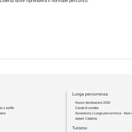
Libertà dove riprenderà il normale percorso.
Lunga percorrenza
Nuove destinazioni 2026
io e tariffe
Canali di vendita
tare
Assistenza | Lunga percorrenza - linee i
da/per Calabria
Turismo