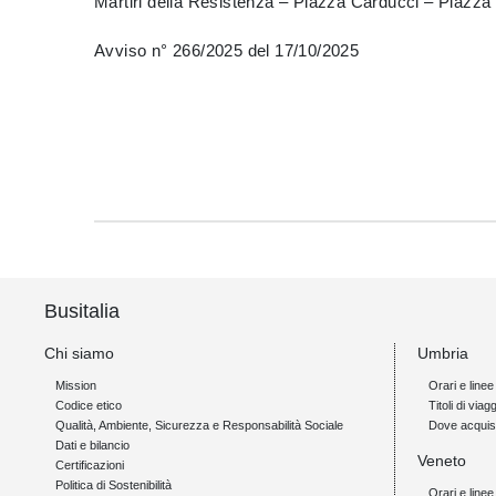
Martiri della Resistenza – Piazza Carducci – Piazza 
Avviso n° 266/2025 del 17/10/2025
Busitalia
Chi siamo
Umbria
Mission
Orari e linee
Codice etico
Titoli di viagg
Qualità, Ambiente, Sicurezza e Responsabilità Sociale
Dove acquis
Dati e bilancio
Veneto
Certificazioni
Politica di Sostenibilità
Orari e linee