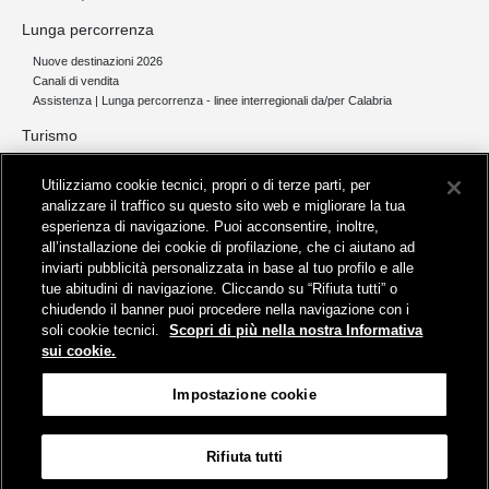
Lunga percorrenza
Nuove destinazioni 2026
Canali di vendita
Assistenza | Lunga percorrenza - linee interregionali da/per Calabria
Turismo
Collegamento The Mall Firenze | Servizio THE MALL BY BUS
Utilizziamo cookie tecnici, propri o di terze parti, per
Servizi per aeroporti
analizzare il traffico su questo sito web e migliorare la tua
Servizi di noleggio con conducente
esperienza di navigazione. Puoi acconsentire, inoltre,
Servizio di navigazione sul Lago Trasimeno
all’installazione dei cookie di profilazione, che ci aiutano ad
News e comunicati stampa
inviarti pubblicità personalizzata in base al tuo profilo e alle
tue abitudini di navigazione. Cliccando su “Rifiuta tutti” o
Comunicati stampa
chiudendo il banner puoi procedere nella navigazione con i
Busitalia – Sita Nord
, Gruppo FS Italiane, è attiva nei servizi di
soli cookie tecnici.
Scopri di più nella nostra Informativa
trasporto locale in Italia ed all'estero, che gestisce direttamente o
sui cookie.
attraverso società controllate.
Sede Amministrativa:
Viale Fratelli Rosselli, 80 - 50123 Firenze
Impostazione cookie
Sede Legale:
P.zza della Croce Rossa, 1 - 00161 Roma
Rifiuta tutti