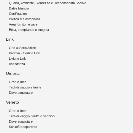
Qualità, Ambiente, Sicurezza e Responsabilità Sociale
Dati e bilancio
Certificazioni
Politica di Sostenibilità
Area fornitori e gare
Etica, compliance e integrità
Link
Orio al Serio Airlink
Padova - Cortina Link
Livigno Link
Assistenza
Umbria
Orari e linee
Titoli di viaggio e tariffe
Dove acquistare
Veneto
Orari e linee
Titoli di viaggio, tariffe e sanzioni
Dove acquistare
Società trasparente