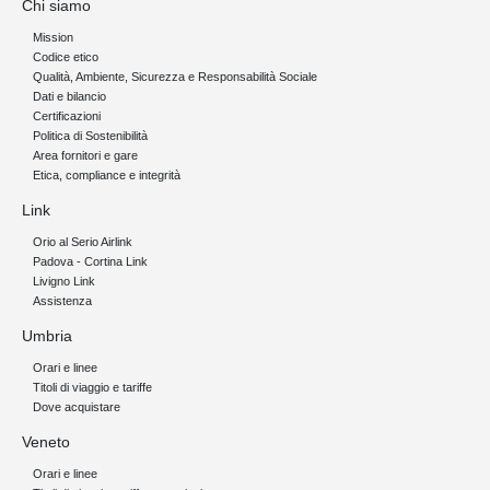
Chi siamo
Mission
Codice etico
Qualità, Ambiente, Sicurezza e Responsabilità Sociale
Dati e bilancio
Certificazioni
Politica di Sostenibilità
Area fornitori e gare
Etica, compliance e integrità
Link
Orio al Serio Airlink
Padova - Cortina Link
Livigno Link
Assistenza
Umbria
Orari e linee
Titoli di viaggio e tariffe
Dove acquistare
Veneto
Orari e linee