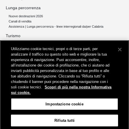
Lunga percorrenza
Nuove destinazioni 2026
Canali di vendita
Assistenza | Lunga percorrenza - linee interregionali da/per Calabria
Turismo
Collegamento The Mall Firenze | Servizio THE MALL BY BUS
Utilizziamo cookie tecnici, propri o di terze parti, per
Servizi per aeroporti
analizzare il traffico su questo sito web e migliorare la tua
Servizi di noleggio con conducente
esperienza di navigazione. Puoi acconsentire, inoltre,
Servizio di navigazione sul Lago Trasimeno
all’installazione dei cookie di profilazione, che ci aiutano ad
News e comunicati stampa
inviarti pubblicità personalizzata in base al tuo profilo e alle
tue abitudini di navigazione. Cliccando su “Rifiuta tutti” o
Comunicati stampa
chiudendo il banner puoi procedere nella navigazione con i
Busitalia – Sita Nord
, Gruppo FS Italiane, è attiva nei servizi di
soli cookie tecnici.
Scopri di più nella nostra Informativa
trasporto locale in Italia ed all'estero, che gestisce direttamente o
sui cookie.
attraverso società controllate.
Sede Amministrativa:
Viale Fratelli Rosselli, 80 - 50123 Firenze
Impostazione cookie
Sede Legale:
P.zza della Croce Rossa, 1 - 00161 Roma
Rifiuta tutti