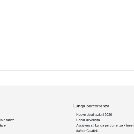
Lunga percorrenza
Nuove destinazioni 2026
io e tariffe
Canali di vendita
tare
Assistenza | Lunga percorrenza - linee i
da/per Calabria