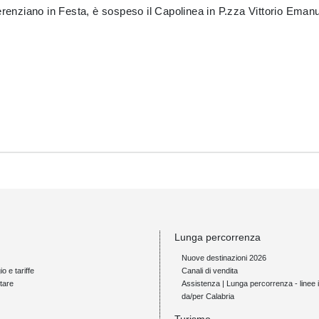
 Terenziano in Festa, è sospeso il Capolinea in P.zza Vittorio Em
Lunga percorrenza
Nuove destinazioni 2026
io e tariffe
Canali di vendita
tare
Assistenza | Lunga percorrenza - linee i
da/per Calabria