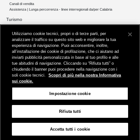
Canali di vendita
Assistenza | Lunga percorrenza - linee interregionali da/per Calabria
Turismo
Collegamento The Mall Firenze | Servizio THE MALL BY BUS
Utilizziamo cookie tecnici, propri o di terze parti, per
Servizi per aeroporti
analizzare il traffico su questo sito web e migliorare la tua
Servizi di noleggio con conducente
esperienza di navigazione. Puoi acconsentire, inoltre,
Servizio di navigazione sul Lago Trasimeno
all’installazione dei cookie di profilazione, che ci aiutano ad
News e comunicati stampa
inviarti pubblicità personalizzata in base al tuo profilo e alle
tue abitudini di navigazione. Cliccando su “Rifiuta tutti” o
Comunicati stampa
chiudendo il banner puoi procedere nella navigazione con i
Busitalia – Sita Nord
, Gruppo FS Italiane, è attiva nei servizi di
soli cookie tecnici.
Scopri di più nella nostra Informativa
trasporto locale in Italia ed all'estero, che gestisce direttamente o
sui cookie.
attraverso società controllate.
Sede Amministrativa:
Viale Fratelli Rosselli, 80 - 50123 Firenze
Impostazione cookie
Sede Legale:
P.zza della Croce Rossa, 1 - 00161 Roma
Rifiuta tutti
Informativa sui cookies
Accessibilità
Mappa
Impostazione cookie
Accetta tutti i cookie
© Gruppo FS Italiane 2019
Contatti e Assistenza
Termini e condizioni
Protezione dati personali
Partita Iva Busitalia - Sita Nord S.r.l. 06473721006