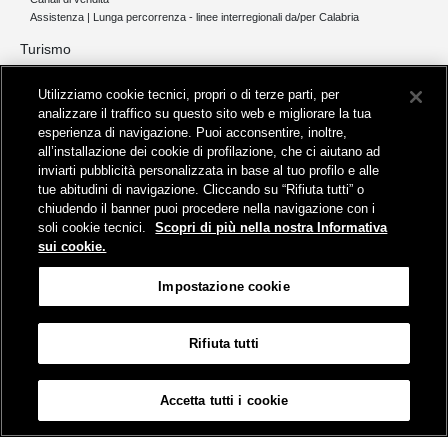
Assistenza | Lunga percorrenza - linee interregionali da/per Calabria
Turismo
Collegamento The Mall Firenze | Servizio THE MALL BY BUS
Utilizziamo cookie tecnici, propri o di terze parti, per
Servizi per aeroporti
analizzare il traffico su questo sito web e migliorare la tua
Servizi di noleggio con conducente
esperienza di navigazione. Puoi acconsentire, inoltre,
Servizio di navigazione sul Lago Trasimeno
all’installazione dei cookie di profilazione, che ci aiutano ad
News e comunicati stampa
inviarti pubblicità personalizzata in base al tuo profilo e alle
tue abitudini di navigazione. Cliccando su “Rifiuta tutti” o
Comunicati stampa
chiudendo il banner puoi procedere nella navigazione con i
Busitalia – Sita Nord
, Gruppo FS Italiane, è attiva nei servizi di
soli cookie tecnici.
Scopri di più nella nostra Informativa
trasporto locale in Italia ed all'estero, che gestisce direttamente o
sui cookie.
attraverso società controllate.
Sede Amministrativa:
Viale Fratelli Rosselli, 80 - 50123 Firenze
Impostazione cookie
Sede Legale:
P.zza della Croce Rossa, 1 - 00161 Roma
Rifiuta tutti
Informativa sui cookies
Accessibilità
Mappa
Impostazione cookie
Accetta tutti i cookie
© Gruppo FS Italiane 2019
Contatti e Assistenza
Termini e condizioni
Protezione dati personali
Partita Iva Busitalia - Sita Nord S.r.l. 06473721006