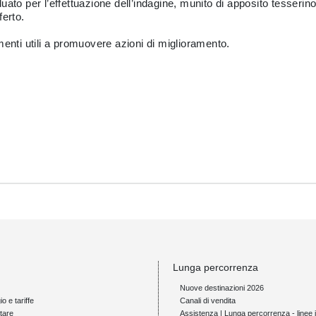
iduato per l’effettuazione dell’indagine, munito di apposito tesserin
fferto.
menti utili a promuovere azioni di miglioramento.
Lunga percorrenza
Nuove destinazioni 2026
io e tariffe
Canali di vendita
tare
Assistenza | Lunga percorrenza - linee i