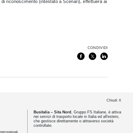
o di riconoscimento (intestato a Scenari), effettuerà ai
CONDIVIDI
Chiudi
Busitalia – Sita Nord
, Gruppo FS Italiane, è attiva
nei servizi di trasporto locale in Italia ed all'estero,
che gestisce direttamente o attraverso società
controllate.
nterregionali