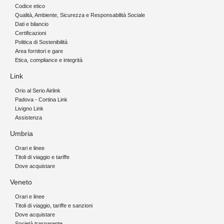
Codice etico
Qualità, Ambiente, Sicurezza e Responsabilità Sociale
Dati e bilancio
Certificazioni
Politica di Sostenibilità
Area fornitori e gare
Etica, compliance e integrità
Link
Orio al Serio Airlink
Padova - Cortina Link
Livigno Link
Assistenza
Umbria
Orari e linee
Titoli di viaggio e tariffe
Dove acquistare
Veneto
Orari e linee
Titoli di viaggio, tariffe e sanzioni
Dove acquistare
Società trasparente