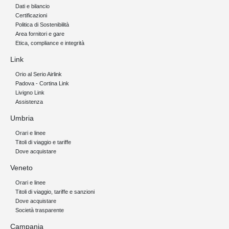
Dati e bilancio
Certificazioni
Politica di Sostenibilità
Area fornitori e gare
Etica, compliance e integrità
Link
Orio al Serio Airlink
Padova - Cortina Link
Livigno Link
Assistenza
Umbria
Orari e linee
Titoli di viaggio e tariffe
Dove acquistare
Veneto
Orari e linee
Titoli di viaggio, tariffe e sanzioni
Dove acquistare
Società trasparente
Campania