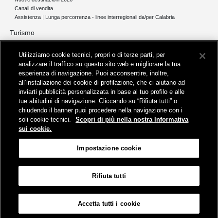
Canali di vendita
Assistenza | Lunga percorrenza - linee interregionali da/per Calabria
Turismo
Collegamento The Mall Firenze | Servizio THE MALL BY BUS
Utilizziamo cookie tecnici, propri o di terze parti, per
Servizi per aeroporti
analizzare il traffico su questo sito web e migliorare la tua
Servizi di noleggio con conducente
esperienza di navigazione. Puoi acconsentire, inoltre,
Servizio di navigazione sul Lago Trasimeno
all’installazione dei cookie di profilazione, che ci aiutano ad
News e comunicati stampa
inviarti pubblicità personalizzata in base al tuo profilo e alle
tue abitudini di navigazione. Cliccando su “Rifiuta tutti” o
Comunicati stampa
chiudendo il banner puoi procedere nella navigazione con i
Busitalia – Sita Nord
, Gruppo FS Italiane, è attiva nei servizi di
soli cookie tecnici.
Scopri di più nella nostra Informativa
trasporto locale in Italia ed all'estero, che gestisce direttamente o
sui cookie.
attraverso società controllate.
Sede Amministrativa:
Viale Fratelli Rosselli, 80 - 50123 Firenze
Impostazione cookie
Sede Legale:
P.zza della Croce Rossa, 1 - 00161 Roma
Rifiuta tutti
Informativa sui cookies
Accessibilità
Mappa
Impostazione cookie
Accetta tutti i cookie
© Gruppo FS Italiane 2019
Contatti e Assistenza
Termini e condizioni