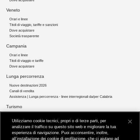
Dove acquistare
Veneto
Orari e linee
Titoli di viaggio, tariffe e sanzioni
Dove acquistare
Società trasparente
Campania
Orari e linee
Titoli di viaggio e tariffe
Dove acquistare
Lunga percorrenza
Nuove destinazioni 2026
Canali di vendita
Assistenza | Lunga percorrenza - linee interregionali da/per Calabria
Turismo
Collegamento The Mall Firenze | Servizio THE MALL BY BUS
Utilizziamo cookie tecnici, propri o di terze parti, per
Servizi per aeroporti
analizzare il traffico su questo sito web e migliorare la tua
Servizi di noleggio con conducente
esperienza di navigazione. Puoi acconsentire, inoltre,
Servizio di navigazione sul Lago Trasimeno
all’installazione dei cookie di profilazione, che ci aiutano ad