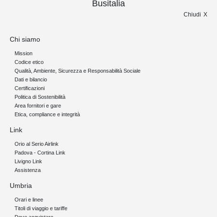
Busitalia
Chiudi
Chi siamo
Mission
Codice etico
Qualità, Ambiente, Sicurezza e Responsabilità Sociale
Dati e bilancio
Certificazioni
Politica di Sostenibilità
Area fornitori e gare
Etica, compliance e integrità
Link
Orio al Serio Airlink
Padova - Cortina Link
Livigno Link
Assistenza
Umbria
Orari e linee
Titoli di viaggio e tariffe