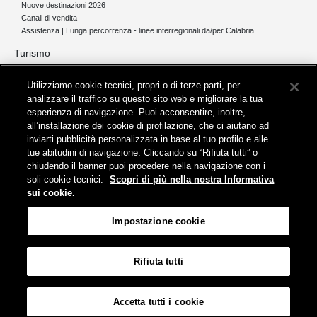
Nuove destinazioni 2026
Canali di vendita
Assistenza | Lunga percorrenza - linee interregionali da/per Calabria
Turismo
Collegamento The Mall Firenze | Servizio THE MALL BY BUS
Utilizziamo cookie tecnici, propri o di terze parti, per
Servizi per aeroporti
analizzare il traffico su questo sito web e migliorare la tua
Servizi di noleggio con conducente
esperienza di navigazione. Puoi acconsentire, inoltre,
Servizio di navigazione sul Lago Trasimeno
all’installazione dei cookie di profilazione, che ci aiutano ad
News e comunicati stampa
inviarti pubblicità personalizzata in base al tuo profilo e alle
tue abitudini di navigazione. Cliccando su “Rifiuta tutti” o
Comunicati stampa
chiudendo il banner puoi procedere nella navigazione con i
Busitalia – Sita Nord
, Gruppo FS Italiane, è attiva nei servizi di
soli cookie tecnici.
Scopri di più nella nostra Informativa
trasporto locale in Italia ed all'estero, che gestisce direttamente o
sui cookie.
attraverso società controllate.
Sede Amministrativa:
Viale Fratelli Rosselli, 80 - 50123 Firenze
Impostazione cookie
Sede Legale:
P.zza della Croce Rossa, 1 - 00161 Roma
Rifiuta tutti
Informativa sui cookies
Accessibilità
Mappa
Impostazione cookie
Accetta tutti i cookie
© Gruppo FS Italiane 2019
Contatti e Assistenza
Termini e condizioni