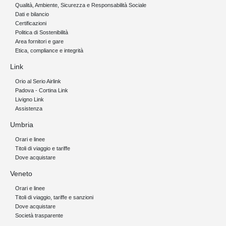
Qualità, Ambiente, Sicurezza e Responsabilità Sociale
Dati e bilancio
Certificazioni
Politica di Sostenibilità
Area fornitori e gare
Etica, compliance e integrità
Link
Orio al Serio Airlink
Padova - Cortina Link
Livigno Link
Assistenza
Umbria
Orari e linee
Titoli di viaggio e tariffe
Dove acquistare
Veneto
Orari e linee
Titoli di viaggio, tariffe e sanzioni
Dove acquistare
Società trasparente