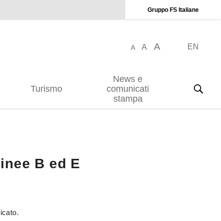
Gruppo FS Italiane
A
EN
A
A
News e
Turismo
comunicati
stampa
linee B ed E
icato.