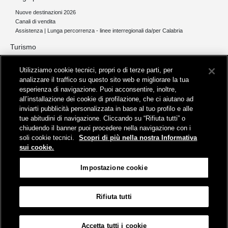
Nuove destinazioni 2026
Canali di vendita
Assistenza | Lunga percorrenza - linee interregionali da/per Calabria
Turismo
Collegamento The Mall Firenze | Servizio THE MALL BY BUS
Utilizziamo cookie tecnici, propri o di terze parti, per
Servizi per aeroporti
analizzare il traffico su questo sito web e migliorare la tua
Servizi di noleggio con conducente
esperienza di navigazione. Puoi acconsentire, inoltre,
Servizio di navigazione sul Lago Trasimeno
all’installazione dei cookie di profilazione, che ci aiutano ad
News e comunicati stampa
inviarti pubblicità personalizzata in base al tuo profilo e alle
tue abitudini di navigazione. Cliccando su “Rifiuta tutti” o
Comunicati stampa
chiudendo il banner puoi procedere nella navigazione con i
Busitalia – Sita Nord
, Gruppo FS Italiane, è attiva nei servizi di
soli cookie tecnici.
Scopri di più nella nostra Informativa
trasporto locale in Italia ed all'estero, che gestisce direttamente o
sui cookie.
attraverso società controllate.
Sede Amministrativa:
Viale Fratelli Rosselli, 80 - 50123 Firenze
Impostazione cookie
Sede Legale:
P.zza della Croce Rossa, 1 - 00161 Roma
Rifiuta tutti
Informativa sui cookies
Accessibilità
Mappa
Impostazione cookie
Accetta tutti i cookie