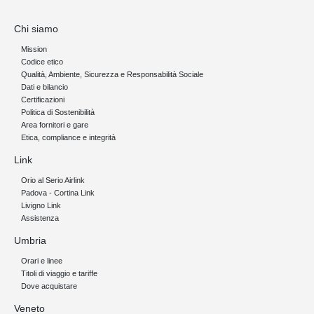
Chi siamo
Mission
Codice etico
Qualità, Ambiente, Sicurezza e Responsabilità Sociale
Dati e bilancio
Certificazioni
Politica di Sostenibilità
Area fornitori e gare
Etica, compliance e integrità
Link
Orio al Serio Airlink
Padova - Cortina Link
Livigno Link
Assistenza
Umbria
Orari e linee
Titoli di viaggio e tariffe
Dove acquistare
Veneto