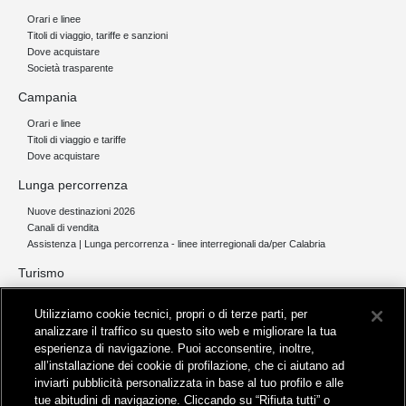
Orari e linee
Titoli di viaggio, tariffe e sanzioni
Dove acquistare
Società trasparente
Campania
Orari e linee
Titoli di viaggio e tariffe
Dove acquistare
Lunga percorrenza
Nuove destinazioni 2026
Canali di vendita
Assistenza | Lunga percorrenza - linee interregionali da/per Calabria
Turismo
Collegamento The Mall Firenze | Servizio THE MALL BY BUS
Utilizziamo cookie tecnici, propri o di terze parti, per
Servizi per aeroporti
analizzare il traffico su questo sito web e migliorare la tua
Servizi di noleggio con conducente
esperienza di navigazione. Puoi acconsentire, inoltre,
Servizio di navigazione sul Lago Trasimeno
all’installazione dei cookie di profilazione, che ci aiutano ad
News e comunicati stampa
inviarti pubblicità personalizzata in base al tuo profilo e alle
tue abitudini di navigazione. Cliccando su “Rifiuta tutti” o
Comunicati stampa