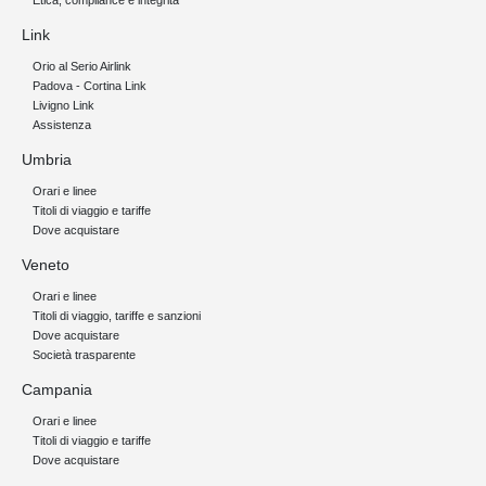
Etica, compliance e integrità
Link
Orio al Serio Airlink
Padova - Cortina Link
Livigno Link
Assistenza
Umbria
Orari e linee
Titoli di viaggio e tariffe
Dove acquistare
Veneto
Orari e linee
Titoli di viaggio, tariffe e sanzioni
Dove acquistare
Società trasparente
Campania
Orari e linee
Titoli di viaggio e tariffe
Dove acquistare