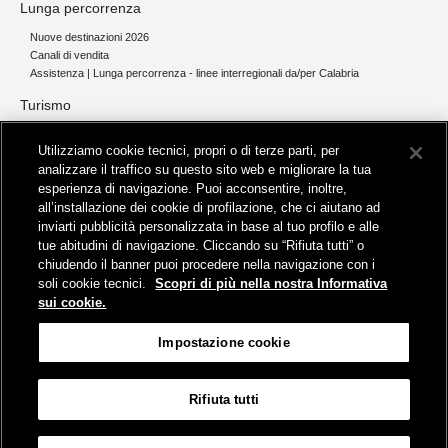
Lunga percorrenza
Nuove destinazioni 2026
Canali di vendita
Assistenza | Lunga percorrenza - linee interregionali da/per Calabria
Turismo
Collegamento The Mall Firenze | Servizio THE MALL BY BUS
Utilizziamo cookie tecnici, propri o di terze parti, per
Servizi per aeroporti
analizzare il traffico su questo sito web e migliorare la tua
Servizi di noleggio con conducente
esperienza di navigazione. Puoi acconsentire, inoltre,
Servizio di navigazione sul Lago Trasimeno
all’installazione dei cookie di profilazione, che ci aiutano ad
News e comunicati stampa
inviarti pubblicità personalizzata in base al tuo profilo e alle
tue abitudini di navigazione. Cliccando su “Rifiuta tutti” o
Comunicati stampa
chiudendo il banner puoi procedere nella navigazione con i
Busitalia – Sita Nord
, Gruppo FS Italiane, è attiva nei servizi di
soli cookie tecnici.
Scopri di più nella nostra Informativa
trasporto locale in Italia ed all'estero, che gestisce direttamente o
sui cookie.
attraverso società controllate.
Sede Amministrativa:
Viale Fratelli Rosselli, 80 - 50123 Firenze
Impostazione cookie
Sede Legale:
P.zza della Croce Rossa, 1 - 00161 Roma
Rifiuta tutti
Informativa sui cookies
Accessibilità
Mappa
Impostazione cookie