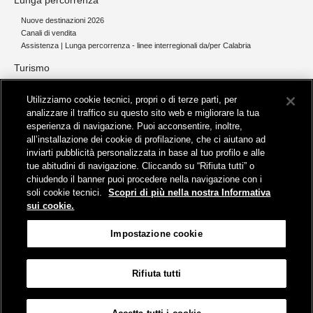
Lunga percorrenza
Nuove destinazioni 2026
Canali di vendita
Assistenza | Lunga percorrenza - linee interregionali da/per Calabria
Turismo
Collegamento The Mall Firenze | Servizio THE MALL BY BUS
Utilizziamo cookie tecnici, propri o di terze parti, per
Servizi per aeroporti
analizzare il traffico su questo sito web e migliorare la tua
Servizi di noleggio con conducente
esperienza di navigazione. Puoi acconsentire, inoltre,
Servizio di navigazione sul Lago Trasimeno
all’installazione dei cookie di profilazione, che ci aiutano ad
News e comunicati stampa
inviarti pubblicità personalizzata in base al tuo profilo e alle
tue abitudini di navigazione. Cliccando su “Rifiuta tutti” o
Comunicati stampa
chiudendo il banner puoi procedere nella navigazione con i
Busitalia – Sita Nord
, Gruppo FS Italiane, è attiva nei servizi di
soli cookie tecnici.
Scopri di più nella nostra Informativa
trasporto locale in Italia ed all'estero, che gestisce direttamente o
sui cookie.
attraverso società controllate.
Sede Amministrativa:
Viale Fratelli Rosselli, 80 - 50123 Firenze
Impostazione cookie
Sede Legale:
P.zza della Croce Rossa, 1 - 00161 Roma
Rifiuta tutti
Informativa sui cookies
Accessibilità
Mappa
Impostazione cookie