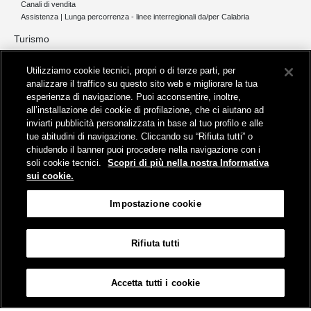
Canali di vendita
Assistenza | Lunga percorrenza - linee interregionali da/per Calabria
Turismo
Collegamento The Mall Firenze | Servizio THE MALL BY BUS
Utilizziamo cookie tecnici, propri o di terze parti, per
Servizi per aeroporti
analizzare il traffico su questo sito web e migliorare la tua
Servizi di noleggio con conducente
esperienza di navigazione. Puoi acconsentire, inoltre,
Servizio di navigazione sul Lago Trasimeno
all’installazione dei cookie di profilazione, che ci aiutano ad
News e comunicati stampa
inviarti pubblicità personalizzata in base al tuo profilo e alle
tue abitudini di navigazione. Cliccando su “Rifiuta tutti” o
Comunicati stampa
chiudendo il banner puoi procedere nella navigazione con i
Busitalia – Sita Nord
, Gruppo FS Italiane, è attiva nei servizi di
soli cookie tecnici.
Scopri di più nella nostra Informativa
trasporto locale in Italia ed all'estero, che gestisce direttamente o
sui cookie.
attraverso società controllate.
Sede Amministrativa:
Viale Fratelli Rosselli, 80 - 50123 Firenze
Impostazione cookie
Sede Legale:
P.zza della Croce Rossa, 1 - 00161 Roma
Rifiuta tutti
Informativa sui cookies
Accessibilità
Mappa
Impostazione cookie
Accetta tutti i cookie
© Gruppo FS Italiane 2019
Contatti e Assistenza
Termini e condizioni
Protezione dati personali
Partita Iva Busitalia - Sita Nord S.r.l. 06473721006