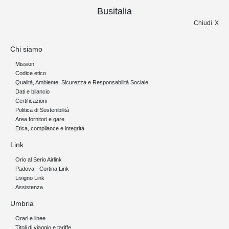
Busitalia
Chiudi
Chi siamo
Mission
Codice etico
Qualità, Ambiente, Sicurezza e Responsabilità Sociale
Dati e bilancio
Certificazioni
Politica di Sostenibilità
Area fornitori e gare
Etica, compliance e integrità
Link
Orio al Serio Airlink
Padova - Cortina Link
Livigno Link
Assistenza
Umbria
Orari e linee
Titoli di viaggio e tariffe