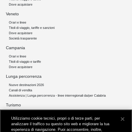
Dove acquistare
Veneto
Orari e linee
Titoli di viaggio, tariffe e sanzioni
Dove acquistare
Società trasparente
Campania
Orari e linee
Titoli di viaggio e tariffe
Dove acquistare
Lunga percorrenza
Nuove destinazioni 2026
Canali di vendita
Assistenza | Lunga percorrenza - linee interregionali da/per Calabria
Turismo
Collegamento The Mall Firenze | Servizio THE MALL BY BUS
Utilizziamo cookie tecnici, propri o di terze parti, per
Servizi per aeroporti
analizzare il traffico su questo sito web e migliorare la tua
Servizi di noleggio con conducente
esperienza di navigazione. Puoi acconsentire, inoltre,
Servizio di navigazione sul Lago Trasimeno