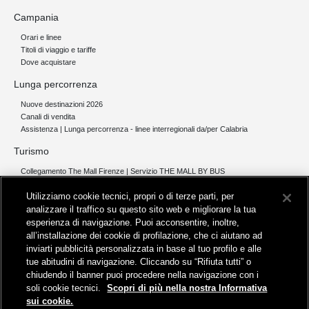
Campania
Orari e linee
Titoli di viaggio e tariffe
Dove acquistare
Lunga percorrenza
Nuove destinazioni 2026
Canali di vendita
Assistenza | Lunga percorrenza - linee interregionali da/per Calabria
Turismo
Collegamento The Mall Firenze | Servizio THE MALL BY BUS
Servizi per aeroporti
Utilizziamo cookie tecnici, propri o di terze parti, per
Servizi di noleggio con conducente
Servizio di navigazione sul Lago Trasimeno
analizzare il traffico su questo sito web e migliorare la tua
esperienza di navigazione. Puoi acconsentire, inoltre,
News e comunicati stampa
all’installazione dei cookie di profilazione, che ci aiutano ad
inviarti pubblicità personalizzata in base al tuo profilo e alle
Comunicati stampa
tue abitudini di navigazione. Cliccando su “Rifiuta tutti” o
Busitalia – Sita Nord
, Gruppo FS Italiane, è attiva nei servizi di
chiudendo il banner puoi procedere nella navigazione con i
trasporto locale in Italia ed all'estero, che gestisce direttamente o
soli cookie tecnici.
Scopri di più nella nostra Informativa
attraverso società controllate.
sui cookie.