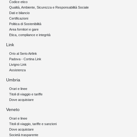
Codice etico
Qualità, Ambiente, Sicurezza e Responsabilità Sociale
Dati e bilancio
Certificazioni
Politica di Sostenibilità
Area fornitori e gare
Etica, compliance e integrità
Link
Orio al Serio Airlink
Padova - Cortina Link
Livigno Link
Assistenza
Umbria
Orari e linee
Titoli di viaggio e tariffe
Dove acquistare
Veneto
Orari e linee
Titoli di viaggio, tariffe e sanzioni
Dove acquistare
Società trasparente