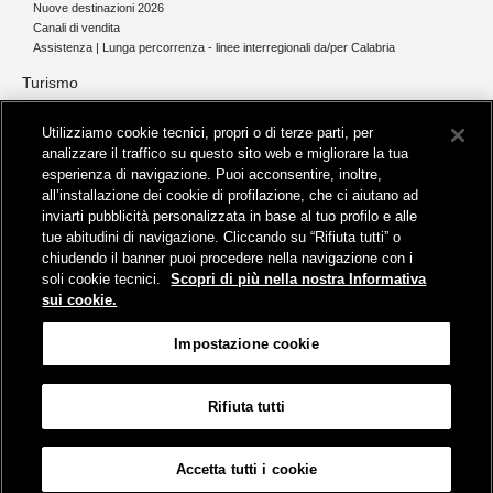
Nuove destinazioni 2026
Canali di vendita
Assistenza | Lunga percorrenza - linee interregionali da/per Calabria
Turismo
Collegamento The Mall Firenze | Servizio THE MALL BY BUS
Utilizziamo cookie tecnici, propri o di terze parti, per
Servizi per aeroporti
analizzare il traffico su questo sito web e migliorare la tua
Servizi di noleggio con conducente
esperienza di navigazione. Puoi acconsentire, inoltre,
Servizio di navigazione sul Lago Trasimeno
all’installazione dei cookie di profilazione, che ci aiutano ad
News e comunicati stampa
inviarti pubblicità personalizzata in base al tuo profilo e alle
tue abitudini di navigazione. Cliccando su “Rifiuta tutti” o
Comunicati stampa
chiudendo il banner puoi procedere nella navigazione con i
Busitalia – Sita Nord
, Gruppo FS Italiane, è attiva nei servizi di
soli cookie tecnici.
Scopri di più nella nostra Informativa
trasporto locale in Italia ed all'estero, che gestisce direttamente o
sui cookie.
attraverso società controllate.
Sede Amministrativa:
Viale Fratelli Rosselli, 80 - 50123 Firenze
Impostazione cookie
Sede Legale:
P.zza della Croce Rossa, 1 - 00161 Roma
Rifiuta tutti
Informativa sui cookies
Accessibilità
Mappa
Impostazione cookie
Accetta tutti i cookie
© Gruppo FS Italiane 2019
Contatti e Assistenza
Termini e condizioni