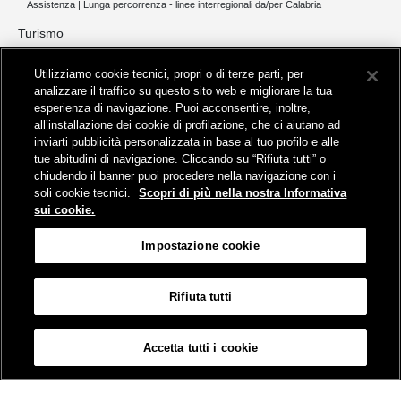
Assistenza | Lunga percorrenza - linee interregionali da/per Calabria
Turismo
Collegamento The Mall Firenze | Servizio THE MALL BY BUS
Utilizziamo cookie tecnici, propri o di terze parti, per
Servizi per aeroporti
analizzare il traffico su questo sito web e migliorare la tua
Servizi di noleggio con conducente
esperienza di navigazione. Puoi acconsentire, inoltre,
Servizio di navigazione sul Lago Trasimeno
all’installazione dei cookie di profilazione, che ci aiutano ad
News e comunicati stampa
inviarti pubblicità personalizzata in base al tuo profilo e alle
tue abitudini di navigazione. Cliccando su “Rifiuta tutti” o
Comunicati stampa
chiudendo il banner puoi procedere nella navigazione con i
Busitalia – Sita Nord
, Gruppo FS Italiane, è attiva nei servizi di
soli cookie tecnici.
Scopri di più nella nostra Informativa
trasporto locale in Italia ed all'estero, che gestisce direttamente o
sui cookie.
attraverso società controllate.
Sede Amministrativa:
Viale Fratelli Rosselli, 80 - 50123 Firenze
Impostazione cookie
Sede Legale:
P.zza della Croce Rossa, 1 - 00161 Roma
Rifiuta tutti
Informativa sui cookies
Accessibilità
Mappa
Impostazione cookie
Accetta tutti i cookie
© Gruppo FS Italiane 2019
Contatti e Assistenza
Termini e condizioni
Protezione dati personali
Partita Iva Busitalia - Sita Nord S.r.l. 06473721006