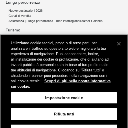
Lunga percorrenza
Nuove destinazioni 2026
Canali di vendita
Assistenza | Lunga percorrenza - linee interregionali da/per Calabria
Turismo
Collegamento The Mall Firenze | Servizio THE MALL BY BUS
Utilizziamo cookie tecnici, propri o di terze parti, per
Servizi per aeroporti
analizzare il traffico su questo sito web e migliorare la tua
Servizi di noleggio con conducente
esperienza di navigazione. Puoi acconsentire, inoltre,
Servizio di navigazione sul Lago Trasimeno
all’installazione dei cookie di profilazione, che ci aiutano ad
News e comunicati stampa
inviarti pubblicità personalizzata in base al tuo profilo e alle
tue abitudini di navigazione. Cliccando su “Rifiuta tutti” o
Comunicati stampa
chiudendo il banner puoi procedere nella navigazione con i
Busitalia – Sita Nord
, Gruppo FS Italiane, è attiva nei servizi di
soli cookie tecnici.
Scopri di più nella nostra Informativa
trasporto locale in Italia ed all'estero, che gestisce direttamente o
sui cookie.
attraverso società controllate.
Sede Amministrativa:
Viale Fratelli Rosselli, 80 - 50123 Firenze
Impostazione cookie
Sede Legale:
P.zza della Croce Rossa, 1 - 00161 Roma
Rifiuta tutti
Informativa sui cookies
Accessibilità
Mappa
Impostazione cookie