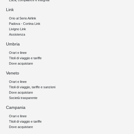
Etica, compliance e integrità
Link
Orio al Serio Airlink
Padova - Cortina Link
Livigno Link
Assistenza
Umbria
Orari e linee
Titoli di viaggio e tariffe
Dove acquistare
Veneto
Orari e linee
Titoli di viaggio, tariffe e sanzioni
Dove acquistare
Società trasparente
Campania
Orari e linee
Titoli di viaggio e tariffe
Dove acquistare