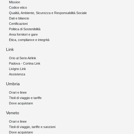
Mission
Codice etico
Qualità, Ambiente, Sicurezza e Responsabilità Sociale
Dati e bilancio
Certificazioni
Politica di Sostenibilità
Area fornitori e gare
Etica, compliance e integrità
Link
Orio al Serio Airlink
Padova - Cortina Link
Livigno Link
Assistenza
Umbria
Orari e linee
Titoli di viaggio e tariffe
Dove acquistare
Veneto
Orari e linee
Titoli di viaggio, tariffe e sanzioni
Dove acquistare