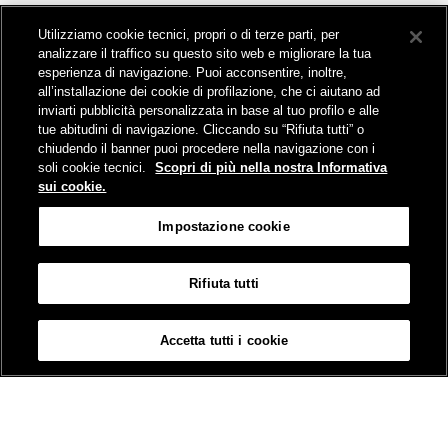
Collegamento The Mall Firenze | Servizio THE MALL BY BUS
Utilizziamo cookie tecnici, propri o di terze parti, per
Servizi per aeroporti
analizzare il traffico su questo sito web e migliorare la tua
Servizi di noleggio con conducente
esperienza di navigazione. Puoi acconsentire, inoltre,
Servizio di navigazione sul Lago Trasimeno
all’installazione dei cookie di profilazione, che ci aiutano ad
News e comunicati stampa
inviarti pubblicità personalizzata in base al tuo profilo e alle
tue abitudini di navigazione. Cliccando su “Rifiuta tutti” o
Comunicati stampa
chiudendo il banner puoi procedere nella navigazione con i
Busitalia – Sita Nord
, Gruppo FS Italiane, è attiva nei servizi di
soli cookie tecnici.
Scopri di più nella nostra Informativa
trasporto locale in Italia ed all'estero, che gestisce direttamente o
sui cookie.
attraverso società controllate.
Sede Amministrativa:
Viale Fratelli Rosselli, 80 - 50123 Firenze
Impostazione cookie
Sede Legale:
P.zza della Croce Rossa, 1 - 00161 Roma
Rifiuta tutti
Informativa sui cookies
Accessibilità
Mappa
Impostazione cookie
Accetta tutti i cookie
© Gruppo FS Italiane 2019
Contatti e Assistenza
Termini e condizioni
Protezione dati personali
Partita Iva Busitalia - Sita Nord S.r.l. 06473721006