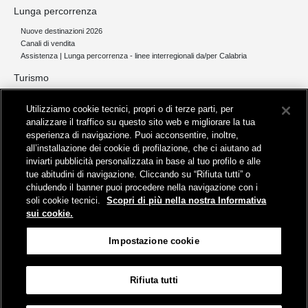
Lunga percorrenza
Nuove destinazioni 2026
Canali di vendita
Assistenza | Lunga percorrenza - linee interregionali da/per Calabria
Turismo
Collegamento The Mall Firenze | Servizio THE MALL BY BUS
Utilizziamo cookie tecnici, propri o di terze parti, per
Servizi per aeroporti
analizzare il traffico su questo sito web e migliorare la tua
Servizi di noleggio con conducente
esperienza di navigazione. Puoi acconsentire, inoltre,
Servizio di navigazione sul Lago Trasimeno
all’installazione dei cookie di profilazione, che ci aiutano ad
News e comunicati stampa
inviarti pubblicità personalizzata in base al tuo profilo e alle
tue abitudini di navigazione. Cliccando su “Rifiuta tutti” o
Comunicati stampa
chiudendo il banner puoi procedere nella navigazione con i
Busitalia – Sita Nord
, Gruppo FS Italiane, è attiva nei servizi di
soli cookie tecnici.
Scopri di più nella nostra Informativa
trasporto locale in Italia ed all'estero, che gestisce direttamente o
sui cookie.
attraverso società controllate.
Sede Amministrativa:
Viale Fratelli Rosselli, 80 - 50123 Firenze
Impostazione cookie
Sede Legale:
P.zza della Croce Rossa, 1 - 00161 Roma
Rifiuta tutti