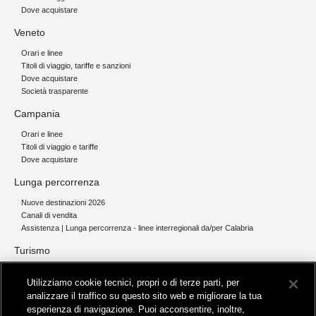
Dove acquistare
Veneto
Orari e linee
Titoli di viaggio, tariffe e sanzioni
Dove acquistare
Società trasparente
Campania
Orari e linee
Titoli di viaggio e tariffe
Dove acquistare
Lunga percorrenza
Nuove destinazioni 2026
Canali di vendita
Assistenza | Lunga percorrenza - linee interregionali da/per Calabria
Turismo
Collegamento The Mall Firenze | Servizio THE MALL BY BUS
Utilizziamo cookie tecnici, propri o di terze parti, per
Servizi per aeroporti
analizzare il traffico su questo sito web e migliorare la tua
Servizi di noleggio con conducente
esperienza di navigazione. Puoi acconsentire, inoltre,
Servizio di navigazione sul Lago Trasimeno