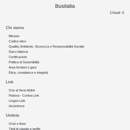
Busitalia
Chiudi
Chi siamo
Mission
Codice etico
Qualità, Ambiente, Sicurezza e Responsabilità Sociale
Dati e bilancio
Certificazioni
Politica di Sostenibilità
Area fornitori e gare
Etica, compliance e integrità
Link
Orio al Serio Airlink
Padova - Cortina Link
Livigno Link
Assistenza
Umbria
Orari e linee
Titoli di viaggio e tariffe