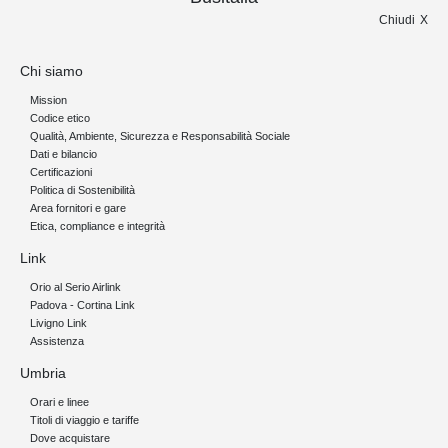
Chiudi
Chi siamo
Mission
Codice etico
Qualità, Ambiente, Sicurezza e Responsabilità Sociale
Dati e bilancio
Certificazioni
Politica di Sostenibilità
Area fornitori e gare
Etica, compliance e integrità
Link
Orio al Serio Airlink
Padova - Cortina Link
Livigno Link
Assistenza
Umbria
Orari e linee
Titoli di viaggio e tariffe
Dove acquistare