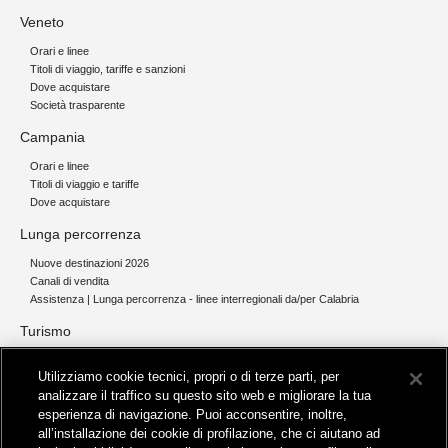
Veneto
Orari e linee
Titoli di viaggio, tariffe e sanzioni
Dove acquistare
Società trasparente
Campania
Orari e linee
Titoli di viaggio e tariffe
Dove acquistare
Lunga percorrenza
Nuove destinazioni 2026
Canali di vendita
Assistenza | Lunga percorrenza - linee interregionali da/per Calabria
Turismo
Collegamento The Mall Firenze | Servizio THE MALL BY BUS
Utilizziamo cookie tecnici, propri o di terze parti, per
Servizi per aeroporti
analizzare il traffico su questo sito web e migliorare la tua
Servizi di noleggio con conducente
esperienza di navigazione. Puoi acconsentire, inoltre,
Servizio di navigazione sul Lago Trasimeno
all’installazione dei cookie di profilazione, che ci aiutano ad
News e comunicati stampa