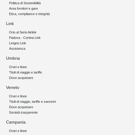
Politica di Sostenibilità
Area fornitori e gare
Etica, compliance e integrità
Link
Orio al Serio Airlink
Padova - Cortina Link
Livigno Link
Assistenza
Umbria
Orari e linee
Titoli di viaggio e tariffe
Dove acquistare
Veneto
Orari e linee
Titoli di viaggio, tariffe e sanzioni
Dove acquistare
Società trasparente
Campania
Orari e linee