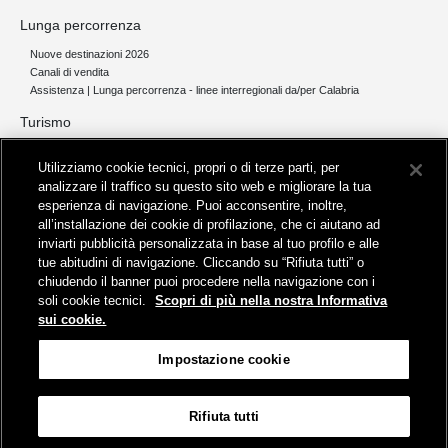
Lunga percorrenza
Nuove destinazioni 2026
Canali di vendita
Assistenza | Lunga percorrenza - linee interregionali da/per Calabria
Turismo
Collegamento The Mall Firenze | Servizio THE MALL BY BUS
Utilizziamo cookie tecnici, propri o di terze parti, per
Servizi per aeroporti
analizzare il traffico su questo sito web e migliorare la tua
Servizi di noleggio con conducente
esperienza di navigazione. Puoi acconsentire, inoltre,
Servizio di navigazione sul Lago Trasimeno
all’installazione dei cookie di profilazione, che ci aiutano ad
News e comunicati stampa
inviarti pubblicità personalizzata in base al tuo profilo e alle
tue abitudini di navigazione. Cliccando su “Rifiuta tutti” o
Comunicati stampa
chiudendo il banner puoi procedere nella navigazione con i
Busitalia – Sita Nord
, Gruppo FS Italiane, è attiva nei servizi di
soli cookie tecnici.
Scopri di più nella nostra Informativa
trasporto locale in Italia ed all'estero, che gestisce direttamente o
sui cookie.
attraverso società controllate.
Sede Amministrativa:
Viale Fratelli Rosselli, 80 - 50123 Firenze
Impostazione cookie
Sede Legale:
P.zza della Croce Rossa, 1 - 00161 Roma
Rifiuta tutti