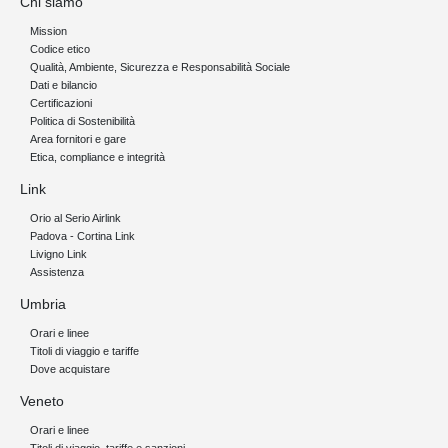
Chi siamo
Mission
Codice etico
Qualità, Ambiente, Sicurezza e Responsabilità Sociale
Dati e bilancio
Certificazioni
Politica di Sostenibilità
Area fornitori e gare
Etica, compliance e integrità
Link
Orio al Serio Airlink
Padova - Cortina Link
Livigno Link
Assistenza
Umbria
Orari e linee
Titoli di viaggio e tariffe
Dove acquistare
Veneto
Orari e linee