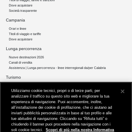
Titoli di viaggio, tariffe e sanzioni
Dove acquistare
Società trasparente
Campania
Orari e linee
Titoli di viaggio e tariffe
Dove acquistare
Lunga percorrenza
Nuove destinazioni 2026
Canali di vendita
Assistenza | Lunga percorrenza - linee interregionali da/per Calabria
Turismo
Collegamento The Mall Firenze | Servizio THE MALL BY BUS
Utilizziamo cookie tecnici, propri o di terze parti, per
Servizi per aeroporti
analizzare il traffico su questo sito web e migliorare la tua
Servizi di noleggio con conducente
esperienza di navigazione. Puoi acconsentire, inoltre,
Servizio di navigazione sul Lago Trasimeno
all’installazione dei cookie di profilazione, che ci aiutano ad
News e comunicati stampa
inviarti pubblicità personalizzata in base al tuo profilo e alle
tue abitudini di navigazione. Cliccando su “Rifiuta tutti” o
Comunicati stampa
chiudendo il banner puoi procedere nella navigazione con i
Busitalia – Sita Nord
, Gruppo FS Italiane, è attiva nei servizi di
soli cookie tecnici.
Scopri di più nella nostra Informativa