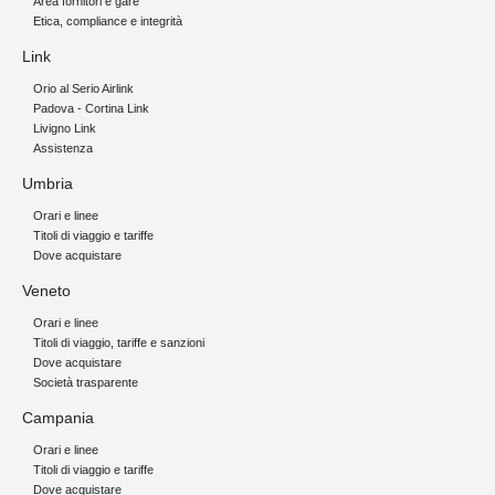
Area fornitori e gare
Etica, compliance e integrità
Link
Orio al Serio Airlink
Padova - Cortina Link
Livigno Link
Assistenza
Umbria
Orari e linee
Titoli di viaggio e tariffe
Dove acquistare
Veneto
Orari e linee
Titoli di viaggio, tariffe e sanzioni
Dove acquistare
Società trasparente
Campania
Orari e linee
Titoli di viaggio e tariffe
Dove acquistare