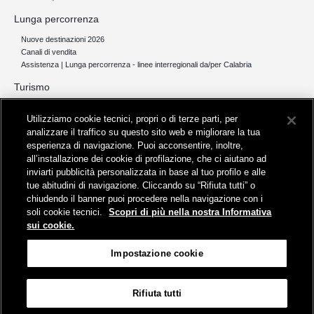
Lunga percorrenza
Nuove destinazioni 2026
Canali di vendita
Assistenza | Lunga percorrenza - linee interregionali da/per Calabria
Turismo
Collegamento The Mall Firenze | Servizio THE MALL BY BUS
Utilizziamo cookie tecnici, propri o di terze parti, per
Servizi per aeroporti
analizzare il traffico su questo sito web e migliorare la tua
Servizi di noleggio con conducente
esperienza di navigazione. Puoi acconsentire, inoltre,
Servizio di navigazione sul Lago Trasimeno
all’installazione dei cookie di profilazione, che ci aiutano ad
News e comunicati stampa
inviarti pubblicità personalizzata in base al tuo profilo e alle
tue abitudini di navigazione. Cliccando su “Rifiuta tutti” o
Comunicati stampa
chiudendo il banner puoi procedere nella navigazione con i
Busitalia – Sita Nord
, Gruppo FS Italiane, è attiva nei servizi di
soli cookie tecnici.
Scopri di più nella nostra Informativa
trasporto locale in Italia ed all'estero, che gestisce direttamente o
sui cookie.
attraverso società controllate.
Sede Amministrativa:
Viale Fratelli Rosselli, 80 - 50123 Firenze
Impostazione cookie
Sede Legale:
P.zza della Croce Rossa, 1 - 00161 Roma
Rifiuta tutti