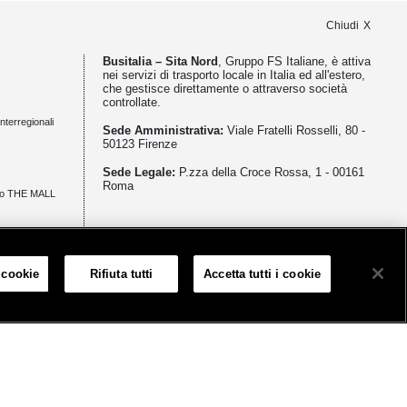
Chiudi
Busitalia – Sita Nord
, Gruppo FS Italiane, è attiva
nei servizi di trasporto locale in Italia ed all'estero,
che gestisce direttamente o attraverso società
controllate.
nterregionali
Sede Amministrativa:
Viale Fratelli Rosselli, 80 -
50123 Firenze
Sede Legale:
P.zza della Croce Rossa, 1 - 00161
Roma
zio THE MALL
meno
 cookie
Rifiuta tutti
Accetta tutti i cookie
Informativa sui cookies
Accessibilità
Mappa
Impostazione cookie