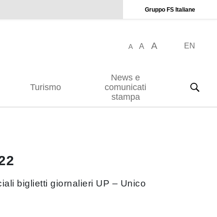
Gruppo FS Italiane
A
EN
A
A
News e
Turismo
comunicati
stampa
022
li biglietti giornalieri UP – Unico
.