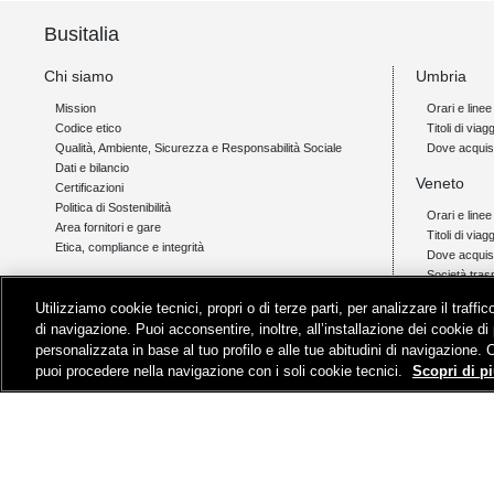
Busitalia
Chi siamo
Umbria
Mission
Orari e linee
Codice etico
Titoli di viagg
Qualità, Ambiente, Sicurezza e Responsabilità Sociale
Dove acquis
Dati e bilancio
Veneto
Certificazioni
Politica di Sostenibilità
Orari e linee
Area fornitori e gare
Titoli di viag
Etica, compliance e integrità
Dove acquis
Società tras
Link
Utilizziamo cookie tecnici, propri o di terze parti, per analizzare il traff
Campania
Orio al Serio Airlink
di navigazione. Puoi acconsentire, inoltre, all’installazione dei cookie di 
Padova - Cortina Link
Orari e linee
personalizzata in base al tuo profilo e alle tue abitudini di navigazione. 
Livigno Link
Titoli di viagg
puoi procedere nella navigazione con i soli cookie tecnici.
Scopri di pi
Assistenza
Dove acquis
© Gruppo FS Italiane 2019
Contatti e Assistenza
Termini e condizion
Partita Iva Busitalia - Sita Nord S.r.l. 06473721006