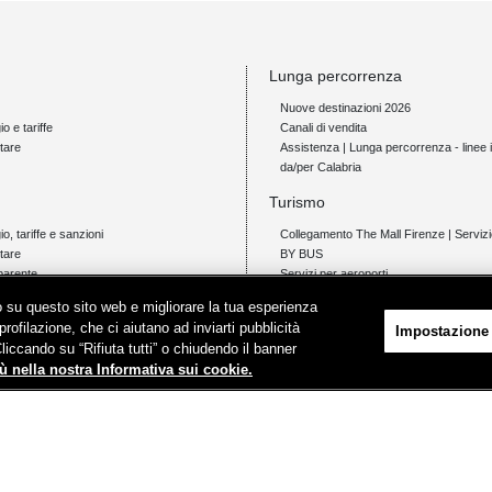
Lunga percorrenza
Nuove destinazioni 2026
io e tariffe
Canali di vendita
tare
Assistenza | Lunga percorrenza - linee i
da/per Calabria
Turismo
gio, tariffe e sanzioni
Collegamento The Mall Firenze | Servi
tare
BY BUS
parente
Servizi per aeroporti
Servizi di noleggio con conducente
ico su questo sito web e migliorare la tua esperienza
Servizio di navigazione sul Lago Trasi
profilazione, che ci aiutano ad inviarti pubblicità
Impostazione
News e comunicati stampa
Cliccando su “Rifiuta tutti” o chiudendo il banner
io e tariffe
ù nella nostra Informativa sui cookie.
tare
Comunicati stampa
i
Protezione dati personali