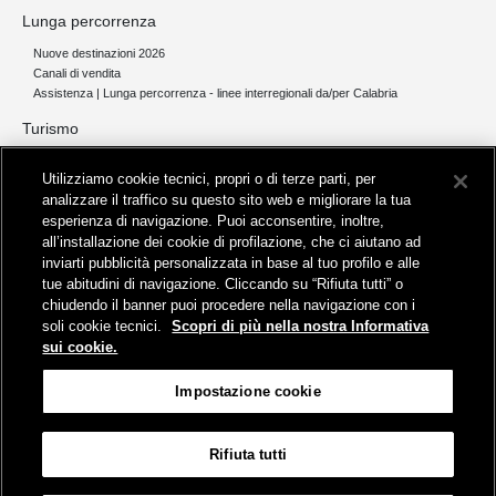
Lunga percorrenza
Nuove destinazioni 2026
Canali di vendita
Assistenza | Lunga percorrenza - linee interregionali da/per Calabria
Turismo
Collegamento The Mall Firenze | Servizio THE MALL BY BUS
Utilizziamo cookie tecnici, propri o di terze parti, per
Servizi per aeroporti
analizzare il traffico su questo sito web e migliorare la tua
Servizi di noleggio con conducente
esperienza di navigazione. Puoi acconsentire, inoltre,
Servizio di navigazione sul Lago Trasimeno
all’installazione dei cookie di profilazione, che ci aiutano ad
News e comunicati stampa
inviarti pubblicità personalizzata in base al tuo profilo e alle
tue abitudini di navigazione. Cliccando su “Rifiuta tutti” o
Comunicati stampa
chiudendo il banner puoi procedere nella navigazione con i
Busitalia – Sita Nord
, Gruppo FS Italiane, è attiva nei servizi di
soli cookie tecnici.
Scopri di più nella nostra Informativa
trasporto locale in Italia ed all'estero, che gestisce direttamente o
sui cookie.
attraverso società controllate.
Sede Amministrativa:
Viale Fratelli Rosselli, 80 - 50123 Firenze
Impostazione cookie
Sede Legale:
P.zza della Croce Rossa, 1 - 00161 Roma
Rifiuta tutti