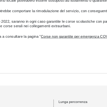
sporto locale potrebbero essere sottoposti ad isolamento o quarante
potrebbe comportare la rimodulazione del servizio, con conseguent
o 2022, saranno in ogni caso garantite le corse scolastiche con par
time corse serali nei collegamenti extraurbani.
la a consultare la pagina "
Corse non garantite per emergenza CO
Lunga percorrenza