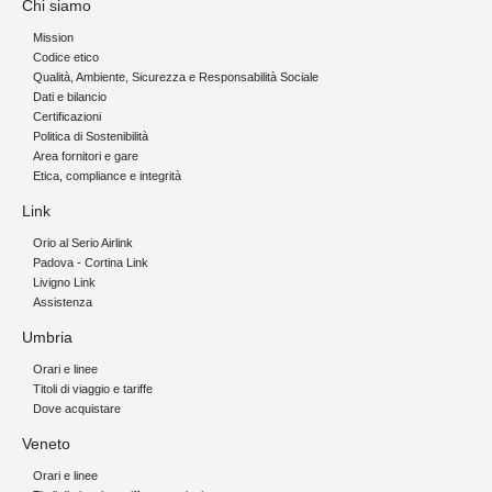
Chi siamo
Mission
Codice etico
Qualità, Ambiente, Sicurezza e Responsabilità Sociale
Dati e bilancio
Certificazioni
Politica di Sostenibilità
Area fornitori e gare
Etica, compliance e integrità
Link
Orio al Serio Airlink
Padova - Cortina Link
Livigno Link
Assistenza
Umbria
Orari e linee
Titoli di viaggio e tariffe
Dove acquistare
Veneto
Orari e linee