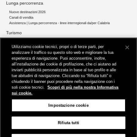
Lunga percorrenza
Nuove destinazioni 2026
Canali di vendita
Assistenza | Lunga percorrenza - linee interregionali da/per Calabria
Turismo
Collegamento The Mall Firenze | Servizio THE MALL BY BUS
Utilizziamo cookie tecnici, propri o di terze parti, per
Servizi per aeroporti
analizzare il traffico su questo sito web e migliorare la tua
Servizi di noleggio con conducente
esperienza di navigazione. Puoi acconsentire, inoltre,
Servizio di navigazione sul Lago Trasimeno
all’installazione dei cookie di profilazione, che ci aiutano ad
News e comunicati stampa
inviarti pubblicità personalizzata in base al tuo profilo e alle
tue abitudini di navigazione. Cliccando su “Rifiuta tutti” o
Comunicati stampa
chiudendo il banner puoi procedere nella navigazione con i
Busitalia – Sita Nord
, Gruppo FS Italiane, è attiva nei servizi di
soli cookie tecnici.
Scopri di più nella nostra Informativa
trasporto locale in Italia ed all'estero, che gestisce direttamente o
sui cookie.
attraverso società controllate.
Sede Amministrativa:
Viale Fratelli Rosselli, 80 - 50123 Firenze
Impostazione cookie
Sede Legale:
P.zza della Croce Rossa, 1 - 00161 Roma
Rifiuta tutti