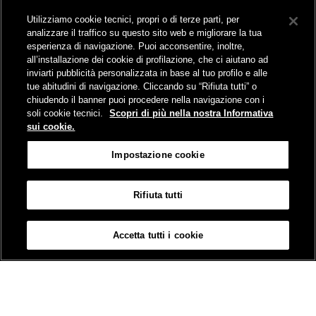
Collegamento The Mall Firenze | Servizio THE MALL BY BUS
Utilizziamo cookie tecnici, propri o di terze parti, per
Servizi per aeroporti
analizzare il traffico su questo sito web e migliorare la tua
Servizi di noleggio con conducente
esperienza di navigazione. Puoi acconsentire, inoltre,
Servizio di navigazione sul Lago Trasimeno
all’installazione dei cookie di profilazione, che ci aiutano ad
News e comunicati stampa
inviarti pubblicità personalizzata in base al tuo profilo e alle
tue abitudini di navigazione. Cliccando su “Rifiuta tutti” o
Comunicati stampa
chiudendo il banner puoi procedere nella navigazione con i
Busitalia – Sita Nord
, Gruppo FS Italiane, è attiva nei servizi di
soli cookie tecnici.
Scopri di più nella nostra Informativa
trasporto locale in Italia ed all'estero, che gestisce direttamente o
sui cookie.
attraverso società controllate.
Sede Amministrativa:
Viale Fratelli Rosselli, 80 - 50123 Firenze
Impostazione cookie
Sede Legale:
P.zza della Croce Rossa, 1 - 00161 Roma
Rifiuta tutti
Informativa sui cookies
Accessibilità
Mappa
Impostazione cookie
Accetta tutti i cookie
© Gruppo FS Italiane 2019
Contatti e Assistenza
Termini e condizioni
Protezione dati personali
Partita Iva Busitalia - Sita Nord S.r.l. 06473721006