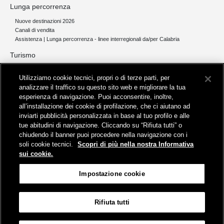
Lunga percorrenza
Nuove destinazioni 2026
Canali di vendita
Assistenza | Lunga percorrenza - linee interregionali da/per Calabria
Turismo
Collegamento The Mall Firenze | Servizio THE MALL BY BUS
Utilizziamo cookie tecnici, propri o di terze parti, per
Servizi per aeroporti
analizzare il traffico su questo sito web e migliorare la tua
Servizi di noleggio con conducente
esperienza di navigazione. Puoi acconsentire, inoltre,
Servizio di navigazione sul Lago Trasimeno
all’installazione dei cookie di profilazione, che ci aiutano ad
News e comunicati stampa
inviarti pubblicità personalizzata in base al tuo profilo e alle
tue abitudini di navigazione. Cliccando su “Rifiuta tutti” o
Comunicati stampa
chiudendo il banner puoi procedere nella navigazione con i
Busitalia – Sita Nord
, Gruppo FS Italiane, è attiva nei servizi di
soli cookie tecnici.
Scopri di più nella nostra Informativa
trasporto locale in Italia ed all'estero, che gestisce direttamente o
sui cookie.
attraverso società controllate.
Sede Amministrativa:
Viale Fratelli Rosselli, 80 - 50123 Firenze
Impostazione cookie
Sede Legale:
P.zza della Croce Rossa, 1 - 00161 Roma
Rifiuta tutti