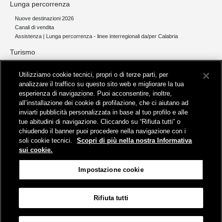
Lunga percorrenza
Nuove destinazioni 2026
Canali di vendita
Assistenza | Lunga percorrenza - linee interregionali da/per Calabria
Turismo
Collegamento The Mall Firenze | Servizio THE MALL BY BUS
Utilizziamo cookie tecnici, propri o di terze parti, per
Servizi per aeroporti
analizzare il traffico su questo sito web e migliorare la tua
Servizi di noleggio con conducente
esperienza di navigazione. Puoi acconsentire, inoltre,
Servizio di navigazione sul Lago Trasimeno
all’installazione dei cookie di profilazione, che ci aiutano ad
News e comunicati stampa
inviarti pubblicità personalizzata in base al tuo profilo e alle
tue abitudini di navigazione. Cliccando su “Rifiuta tutti” o
Comunicati stampa
chiudendo il banner puoi procedere nella navigazione con i
Busitalia – Sita Nord
, Gruppo FS Italiane, è attiva nei servizi di
soli cookie tecnici.
Scopri di più nella nostra Informativa
trasporto locale in Italia ed all'estero, che gestisce direttamente o
sui cookie.
attraverso società controllate.
Sede Amministrativa:
Viale Fratelli Rosselli, 80 - 50123 Firenze
Impostazione cookie
Sede Legale:
P.zza della Croce Rossa, 1 - 00161 Roma
Rifiuta tutti
Informativa sui cookies
Accessibilità
Mappa
Impostazione cookie