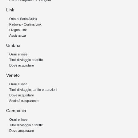
Etica, compliance e integrità
Link
Orio al Serio Airlink
Padova - Cortina Link
Livigno Link
Assistenza
Umbria
Orari e linee
Titoli di viaggio e tariffe
Dove acquistare
Veneto
Orari e linee
Titoli di viaggio, tariffe e sanzioni
Dove acquistare
Società trasparente
Campania
Orari e linee
Titoli di viaggio e tariffe
Dove acquistare