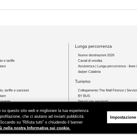
Lunga percorrenza
Nuove destinazioni 2026
io e tariffe
Canali di vendita
tare
Assistenza | Lunga percorrenza - linee i
da/per Calabria
Turismo
gio, tariffe e sanzioni
Collegamento The Mall Firenze | Servi
tare
BY BUS
parente
Servizi per aeroporti
Servizi di noleggio con conducente
ico su questo sito web e migliorare la tua esperienza
Servizio di navigazione sul Lago Trasi
profilazione, che ci aiutano ad inviarti pubblicità
Impostazione
News e comunicati stampa
Cliccando su “Rifiuta tutti” o chiudendo il banner
io e tariffe
ù nella nostra Informativa sui cookie.
tare
Comunicati stampa