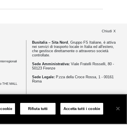
Chiudi
Busitalia – Sita Nord
, Gruppo FS Italiane, è attiva
nei servizi di trasporto locale in Italia ed all'estero,
che gestisce direttamente o attraverso società
controllate.
nterregionali
Sede Amministrativa:
Viale Fratelli Rosselli, 80 -
50123 Firenze
Sede Legale:
P.zza della Croce Rossa, 1 - 00161
Roma
zio THE MALL
meno
 cookie
Rifiuta tutti
Accetta tutti i cookie