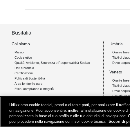
Busitalia
Chi siamo
Umbria
Mission
Orari e linee
Codice etico
Titoli di viagg
Qualità, Ambiente, Sicurezza e Responsabilità Sociale
Dove acquis
Dati e bilancio
Veneto
Certificazioni
Politica di Sostenibilità
Orari e linee
Area fornitori e gare
Titoli di viag
Etica, compliance e integrità
Dove acquis
Società tras
Link
Utilizziamo cookie tecnici, propri o di terze parti, per analizzare il traff
Campania
Orio al Serio Airlink
di navigazione. Puoi acconsentire, inoltre, all’installazione dei cookie di 
Padova - Cortina Link
Orari e linee
personalizzata in base al tuo profilo e alle tue abitudini di navigazione. 
Livigno Link
Titoli di viagg
puoi procedere nella navigazione con i soli cookie tecnici.
Scopri di pi
Assistenza
Dove acquis