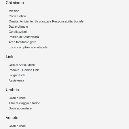
Chi siamo
Mission
Codice etico
Qualità, Ambiente, Sicurezza e Responsabilità Sociale
Dati e bilancio
Certificazioni
Politica di Sostenibilità
Area fornitori e gare
Etica, compliance e integrità
Link
Orio al Serio Airlink
Padova - Cortina Link
Livigno Link
Assistenza
Umbria
Orari e linee
Titoli di viaggio e tariffe
Dove acquistare
Veneto
Orari e linee