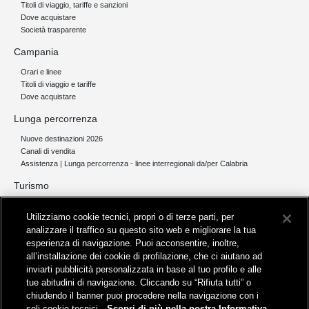
Titoli di viaggio, tariffe e sanzioni
Dove acquistare
Società trasparente
Campania
Orari e linee
Titoli di viaggio e tariffe
Dove acquistare
Lunga percorrenza
Nuove destinazioni 2026
Canali di vendita
Assistenza | Lunga percorrenza - linee interregionali da/per Calabria
Turismo
Collegamento The Mall Firenze | Servizio THE MALL BY BUS
Utilizziamo cookie tecnici, propri o di terze parti, per
Servizi per aeroporti
analizzare il traffico su questo sito web e migliorare la tua
Servizi di noleggio con conducente
esperienza di navigazione. Puoi acconsentire, inoltre,
Servizio di navigazione sul Lago Trasimeno
all’installazione dei cookie di profilazione, che ci aiutano ad
News e comunicati stampa
inviarti pubblicità personalizzata in base al tuo profilo e alle
tue abitudini di navigazione. Cliccando su “Rifiuta tutti” o
Comunicati stampa
chiudendo il banner puoi procedere nella navigazione con i
Busitalia – Sita Nord
, Gruppo FS Italiane, è attiva nei servizi di
soli cookie tecnici.
Scopri di più nella nostra Informativa