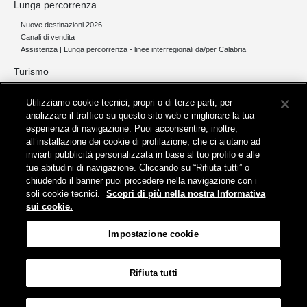
Lunga percorrenza
Nuove destinazioni 2026
Canali di vendita
Assistenza | Lunga percorrenza - linee interregionali da/per Calabria
Turismo
Collegamento The Mall Firenze | Servizio THE MALL BY BUS
Utilizziamo cookie tecnici, propri o di terze parti, per
Servizi per aeroporti
analizzare il traffico su questo sito web e migliorare la tua
Servizi di noleggio con conducente
esperienza di navigazione. Puoi acconsentire, inoltre,
Servizio di navigazione sul Lago Trasimeno
all’installazione dei cookie di profilazione, che ci aiutano ad
News e comunicati stampa
inviarti pubblicità personalizzata in base al tuo profilo e alle
tue abitudini di navigazione. Cliccando su “Rifiuta tutti” o
Comunicati stampa
chiudendo il banner puoi procedere nella navigazione con i
Busitalia – Sita Nord
, Gruppo FS Italiane, è attiva nei servizi di
soli cookie tecnici.
Scopri di più nella nostra Informativa
trasporto locale in Italia ed all'estero, che gestisce direttamente o
sui cookie.
attraverso società controllate.
Sede Amministrativa:
Viale Fratelli Rosselli, 80 - 50123 Firenze
Impostazione cookie
Sede Legale:
P.zza della Croce Rossa, 1 - 00161 Roma
Rifiuta tutti
Informativa sui cookies
Accessibilità
Mappa
Impostazione cookie