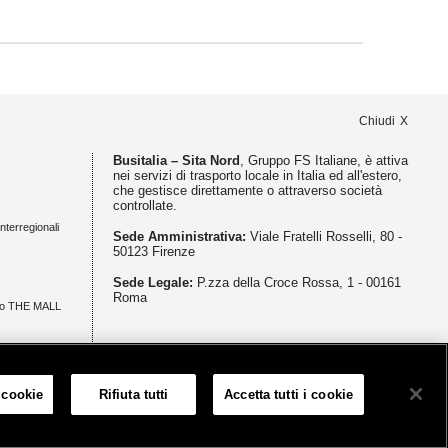
Chiudi
Busitalia – Sita Nord
, Gruppo FS Italiane, è attiva
nei servizi di trasporto locale in Italia ed all'estero,
che gestisce direttamente o attraverso società
controllate.
nterregionali
Sede Amministrativa:
Viale Fratelli Rosselli, 80 -
50123 Firenze
Sede Legale:
P.zza della Croce Rossa, 1 - 00161
Roma
zio THE MALL
meno
 cookie
Rifiuta tutti
Accetta tutti i cookie