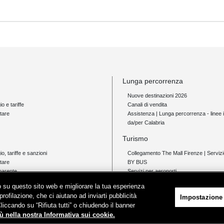
Lunga percorrenza
Nuove destinazioni 2026
io e tariffe
Canali di vendita
tare
Assistenza | Lunga percorrenza - linee i
da/per Calabria
Turismo
gio, tariffe e sanzioni
Collegamento The Mall Firenze | Servi
tare
BY BUS
parente
Servizi per aeroporti
Servizi di noleggio con conducente
ico su questo sito web e migliorare la tua esperienza
Servizio di navigazione sul Lago Trasi
profilazione, che ci aiutano ad inviarti pubblicità
Impostazione
News e comunicati stampa
Cliccando su “Rifiuta tutti” o chiudendo il banner
io e tariffe
ù nella nostra Informativa sui cookie.
tare
Comunicati stampa