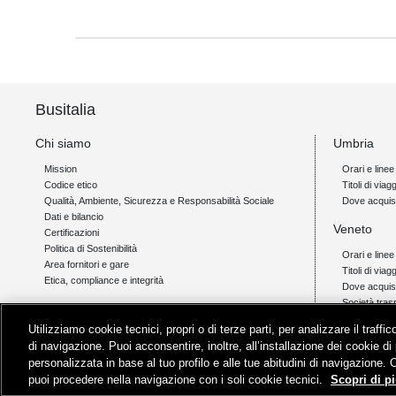
Busitalia
Chi siamo
Umbria
Mission
Orari e linee
Codice etico
Titoli di viagg
Qualità, Ambiente, Sicurezza e Responsabilità Sociale
Dove acquis
Dati e bilancio
Veneto
Certificazioni
Politica di Sostenibilità
Orari e linee
Area fornitori e gare
Titoli di viag
Etica, compliance e integrità
Dove acquis
Società tras
Link
Utilizziamo cookie tecnici, propri o di terze parti, per analizzare il traff
Campania
Orio al Serio Airlink
di navigazione. Puoi acconsentire, inoltre, all’installazione dei cookie di 
Padova - Cortina Link
Orari e linee
personalizzata in base al tuo profilo e alle tue abitudini di navigazione. 
Livigno Link
Titoli di viagg
puoi procedere nella navigazione con i soli cookie tecnici.
Scopri di pi
Assistenza
Dove acquis