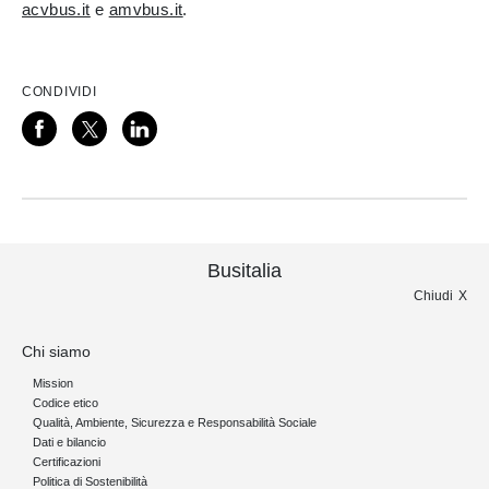
acvbus.it
e
amvbus.it
.
CONDIVIDI
Busitalia
Chiudi
Chi siamo
Mission
Codice etico
Qualità, Ambiente, Sicurezza e Responsabilità Sociale
Dati e bilancio
Certificazioni
Politica di Sostenibilità