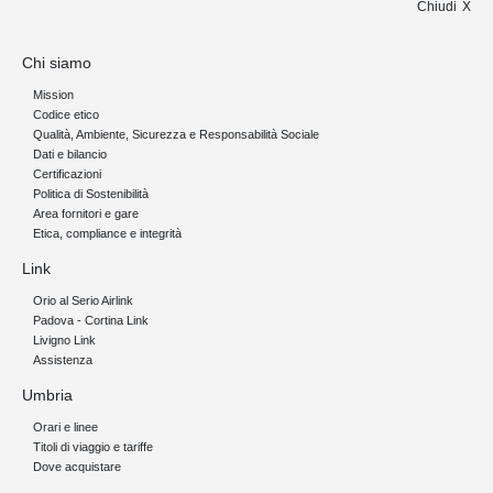
Chiudi
Chi siamo
Mission
Codice etico
Qualità, Ambiente, Sicurezza e Responsabilità Sociale
Dati e bilancio
Certificazioni
Politica di Sostenibilità
Area fornitori e gare
Etica, compliance e integrità
Link
Orio al Serio Airlink
Padova - Cortina Link
Livigno Link
Assistenza
Umbria
Orari e linee
Titoli di viaggio e tariffe
Dove acquistare