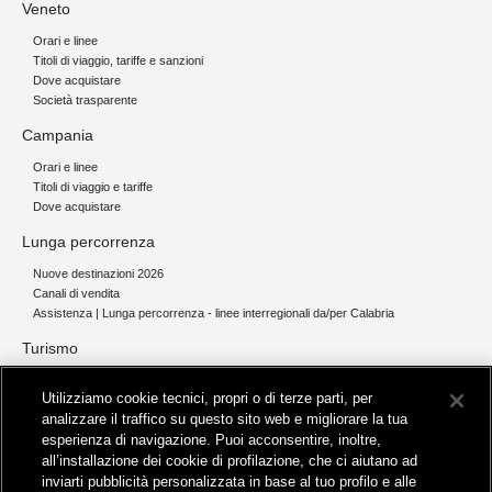
Veneto
Orari e linee
Titoli di viaggio, tariffe e sanzioni
Dove acquistare
Società trasparente
Campania
Orari e linee
Titoli di viaggio e tariffe
Dove acquistare
Lunga percorrenza
Nuove destinazioni 2026
Canali di vendita
Assistenza | Lunga percorrenza - linee interregionali da/per Calabria
Turismo
Collegamento The Mall Firenze | Servizio THE MALL BY BUS
Utilizziamo cookie tecnici, propri o di terze parti, per
Servizi per aeroporti
analizzare il traffico su questo sito web e migliorare la tua
Servizi di noleggio con conducente
esperienza di navigazione. Puoi acconsentire, inoltre,
Servizio di navigazione sul Lago Trasimeno
all’installazione dei cookie di profilazione, che ci aiutano ad
News e comunicati stampa
inviarti pubblicità personalizzata in base al tuo profilo e alle